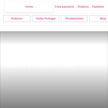
Home
Home
Para parceiros
Roteiros
Favoritos
Roteiros
Visitar Portugal
Restaurantes
Blog
A aldeia desabitada um refÃºgio na 
natureza a 100km do Porto