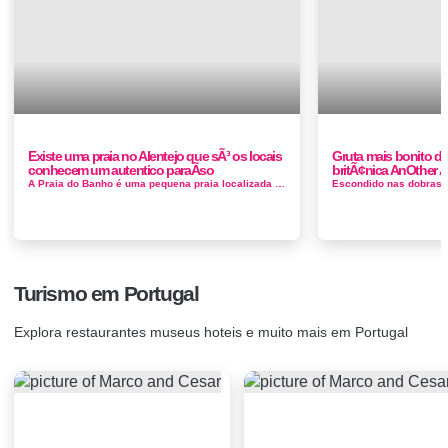
Existe uma praia no Alentejo que sÃ³ os locais
Gruta mais bonito do
conhecem um autentico paraÃ­so
britÃ¢nica AnOther 
A Praia do Banho é uma pequena praia localizada mesmo na vila de Porto Côvo. O seu nome deve-se aos tradicionais banhos de 29 de agosto. ...
Turismo em Portugal
Explora restaurantes museus hoteis e muito mais em Portugal