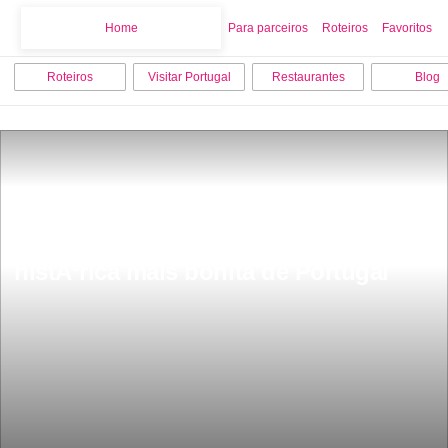
Home
Home
Para parceiros
Roteiros
Favoritos
Roteiros
Visitar Portugal
Restaurantes
Blog
Fica a 3 horas de Lisboa Ã© aldeia 
histÃ³rica mais bonita de Portugal