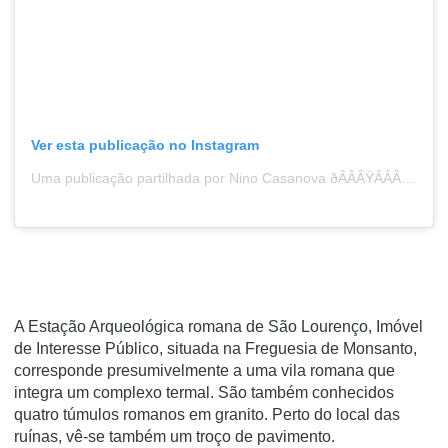
Ver esta publicação no Instagram
Uma publicação partilhada por Nino Casanova ðÂÂÂŸÂÂÂ³ï¸ÂÂÂ‍ðÂÂÂŸÂÂÂŒÂÂÂˆ (@torre1970)
A Estação Arqueológica romana de São Lourenço, Imóvel
de Interesse Público, situada na Freguesia de Monsanto,
corresponde presumivelmente a uma vila romana que
integra um complexo termal. São também conhecidos
quatro túmulos romanos em granito. Perto do local das
ruínas, vê-se também um troço de pavimento.