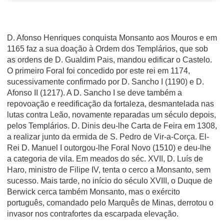
D. Afonso Henriques conquista Monsanto aos Mouros e em
1165 faz a sua doação à Ordem dos Templários, que sob
as ordens de D. Gualdim Pais, mandou edificar o Castelo.
O primeiro Foral foi concedido por este rei em 1174,
sucessivamente confirmado por D. Sancho I (1190) e D.
Afonso II (1217). A D. Sancho I se deve também a
repovoação e reedificação da fortaleza, desmantelada nas
lutas contra Leão, novamente reparadas um século depois,
pelos Templários. D. Dinis deu-lhe Carta de Feira em 1308,
a realizar junto da ermida de S. Pedro de Vir-a-Corça. El-
Rei D. Manuel I outorgou-lhe Foral Novo (1510) e deu-lhe
a categoria de vila. Em meados do séc. XVII, D. Luís de
Haro, ministro de Filipe IV, tenta o cerco a Monsanto, sem
sucesso. Mais tarde, no início do século XVIII, o Duque de
Berwick cerca também Monsanto, mas o exército
português, comandado pelo Marquês de Minas, derrotou o
invasor nos contrafortes da escarpada elevação.