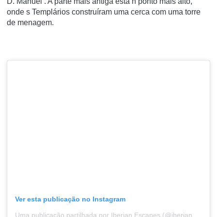
D. Manuel . A parte mais antiga está n ponto mais alto,
onde s Templários construíram uma cerca com uma torre
de menagem.
Ver esta publicação no Instagram
Uma publicação partilhada por Iberian Escapes (@iberianescapes)