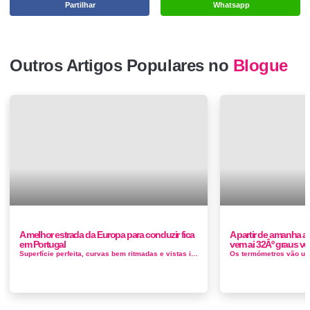
Partilhar
Whatsapp
Outros Artigos Populares no
Blogue
A melhor estrada da Europa para conduzir fica
A partir de amanha 
em Portugal
vem ai 32Âº graus v
Superfície perfeita, curvas bem ritmadas e vistas incríveis. A Ford anda a experimentar estradas europeias e, até agora, é...