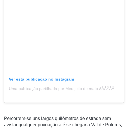
Ver esta publicação no Instagram
Uma publicação partilhada por Meu jeito de mato ðÂÂŸÂÂÂÂƒ (@o_meu_jeito_de_mato)
Percorrem-se uns largos quilómetros de estrada sem
avistar qualquer povoação até se chegar a Val de Poldros,