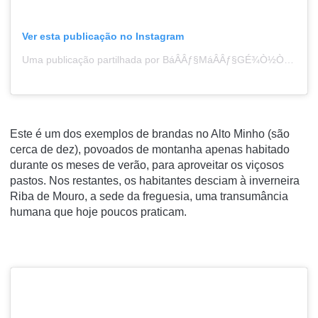
Ver esta publicação no Instagram
Uma publicação partilhada por BáÂÂƒ§MáÂÂƒ§GÉ¾Ò½Ò½É³LÒ½É³ÊÂÂ‚ (@bymygreenlens)
Este é um dos exemplos de brandas no Alto Minho (são
cerca de dez), povoados de montanha apenas habitado
durante os meses de verão, para aproveitar os viçosos
pastos. Nos restantes, os habitantes desciam à inverneira
Riba de Mouro, a sede da freguesia, uma transumância
humana que hoje poucos praticam.