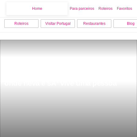
Home
Home
Para parceiros
Roteiros
Favoritos
Roteiros
Visitar Portugal
Restaurantes
Blog
A paradisÃ­aca aldeia portuguesa 
onde neva e sÃ³ vive uma pessoa