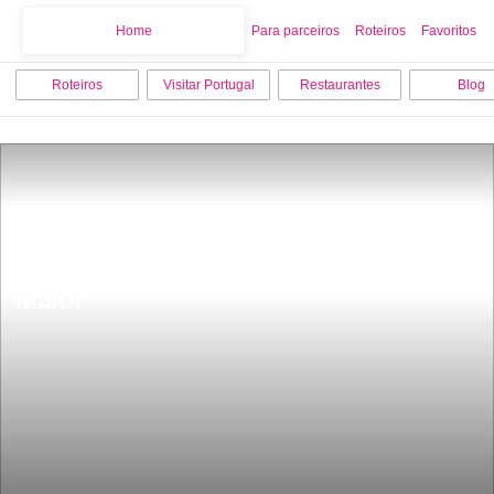
Home
Home
Para parceiros
Roteiros
Favoritos
Roteiros
Visitar Portugal
Restaurantes
Blog
15 melhores coisas para fazer em Rio 
Maior