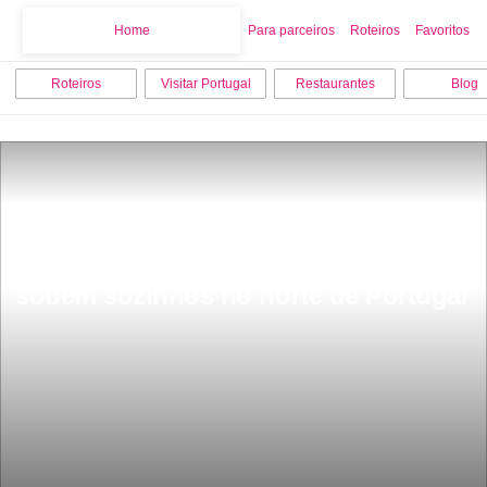
Home
Home
Para parceiros
Roteiros
Favoritos
Roteiros
Visitar Portugal
Restaurantes
Blog
Estrada mÃ¡gica onde os carros 
sobem sozinhos no norte de Portugal