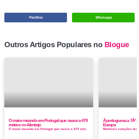
Partilhar
Whatsapp
Outros Artigos Populares no
Blogue
O maior meando em Portugal que nasce a 470
Ã portuguesa a 7Âª 
metros no Alentejo
Europa
O maior meando em Portugal que nasce a 470 metros, na serra do Caldeirão, concelho de Almodôvar, distrito de Beja, atravessa o Ale...