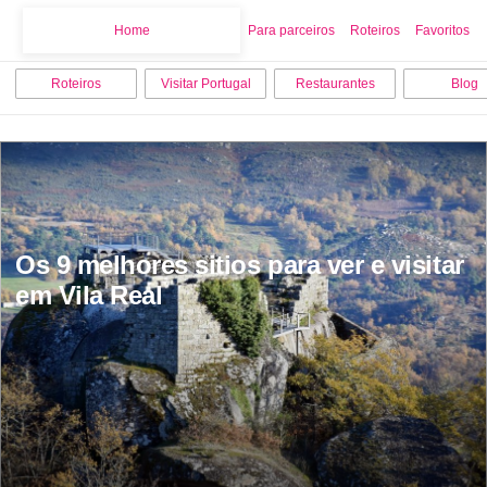
Home
Home
Para parceiros
Roteiros
Favoritos
Roteiros
Visitar Portugal
Restaurantes
Blog
Os 9 melhores sitios para ver e visitar 
em Vila Real