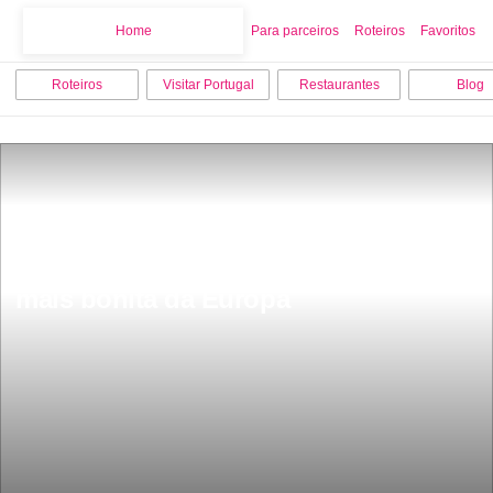
Home
Home
Para parceiros
Roteiros
Favoritos
Roteiros
Visitar Portugal
Restaurantes
Blog
Fica em Portugal a piscina natural 
mais bonita da Europa