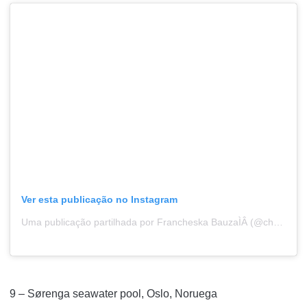
Ver esta publicação no Instagram
Uma publicação partilhada por Francheska BauzaÌÂ (@che5_k)
9 – Sørenga seawater pool, Oslo, Noruega