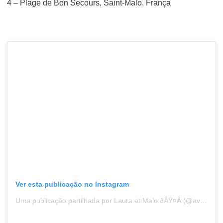
4 – Plage de Bon Secours, Saint-Malo, França
Ver esta publicação no Instagram
Uma publicação partilhada por Laura et Malo ðÂŸ¤Â (@aventuriersbretons)