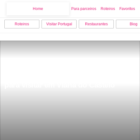
Home
Home
Para parceiros
Roteiros
Favoritos
Roteiros
Visitar Portugal
Restaurantes
Blog
Os 18 melhores pontos turisticos 
para visitar em Viana do Castelo 