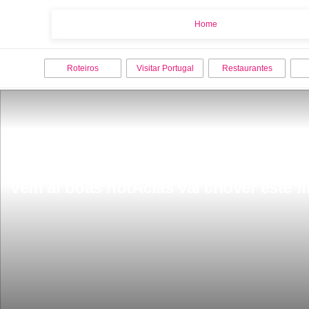
Home
Home
Roteiros
Visitar Portugal
Restaurantes
Vem ai boas notÃ­cias vai chover este f