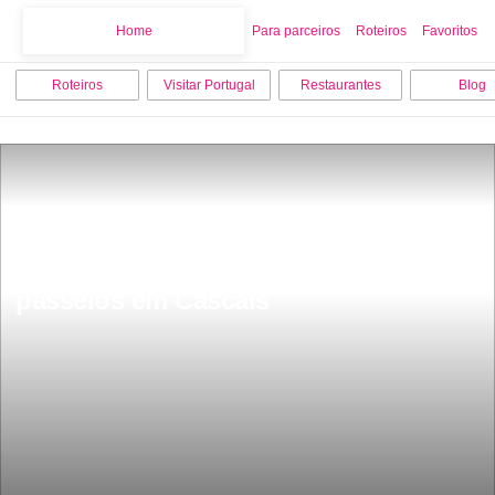
Home
Home
Para parceiros
Roteiros
Favoritos
Roteiros
Visitar Portugal
Restaurantes
Blog
Os 8 melhores pontos turisticos e 
passeios em Cascais