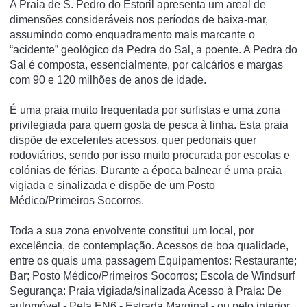
A Praia de S. Pedro do Estoril apresenta um areal de
dimensões consideráveis nos períodos de baixa-mar,
assumindo como enquadramento mais marcante o
“acidente” geológico da Pedra do Sal, a poente. A Pedra do
Sal é composta, essencialmente, por calcários e margas
com 90 e 120 milhões de anos de idade.
É uma praia muito frequentada por surfistas e uma zona
privilegiada para quem gosta de pesca à linha. Esta praia
dispõe de excelentes acessos, quer pedonais quer
rodoviários, sendo por isso muito procurada por escolas e
colónias de férias. Durante a época balnear é uma praia
vigiada e sinalizada e dispõe de um Posto
Médico/Primeiros Socorros.
Toda a sua zona envolvente constitui um local, por
excelência, de contemplação. Acessos de boa qualidade,
entre os quais uma passagem Equipamentos: Restaurante;
Bar; Posto Médico/Primeiros Socorros; Escola de Windsurf
Segurança: Praia vigiada/sinalizada Acesso à Praia: De
automóvel - Pela EN6 - Estrada Marginal - ou pelo interior