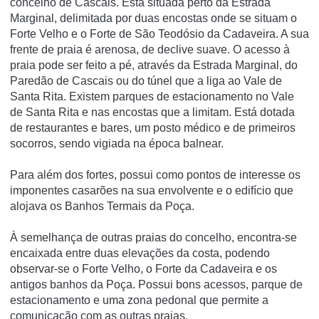
concelho de Cascais. Está situada perto da Estrada
Marginal, delimitada por duas encostas onde se situam o
Forte Velho e o Forte de São Teodósio da Cadaveira. A sua
frente de praia é arenosa, de declive suave. O acesso à
praia pode ser feito a pé, através da Estrada Marginal, do
Paredão de Cascais ou do túnel que a liga ao Vale de
Santa Rita. Existem parques de estacionamento no Vale
de Santa Rita e nas encostas que a limitam. Está dotada
de restaurantes e bares, um posto médico e de primeiros
socorros, sendo vigiada na época balnear.
Para além dos fortes, possui como pontos de interesse os
imponentes casarões na sua envolvente e o edifí­cio que
alojava os Banhos Termais da Poça.
À semelhança de outras praias do concelho, encontra-se
encaixada entre duas elevações da costa, podendo
observar-se o Forte Velho, o Forte da Cadaveira e os
antigos banhos da Poça. Possui bons acessos, parque de
estacionamento e uma zona pedonal que permite a
comunicação com as outras praias.