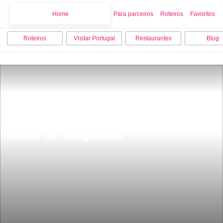
Home
Home
Para parceiros
Roteiros
Favoritos
Roteiros
Visitar Portugal
Restaurantes
Blog
Os 10 melhores sitios para ver e 
visitar em BraganÃ§a