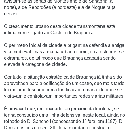
avistam-se as serras de Montesinho e de Sanabria (a
norte), a de Rebordões (a nordeste) e a de Nogueira (a
oeste).
O crescimento urbano desta cidade transmontana está
intimamente ligado ao Castelo de Bragança.
O perímetro inicial da cidadela brigantina defendia a antiga
vila medieval, mas a malha urbana começou a estender-se
extramuros, de tal modo que Bragança acabaria sendo
elevada à categoria de cidade.
Contudo, a situação estratégica de Bragança já tinha sido
aproveitada para a edificação de um castro, que mais tarde
foi metamorfoseado numa fortificação romana, de onde se
vigiavam e controlavam importantes redes viárias militares.
É provável que, em povoado tão próximo da fronteira, se
tenha construído uma linha defensiva, neste local, ainda no
reinado de D. Sancho I (concessor do 1º foral em 1187). D.
Dinis, nos fins do séc. XIII, teria mandado construir o