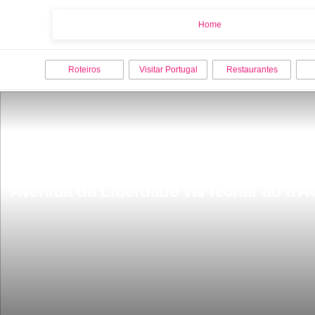
Home
Home
Roteiros
Visitar Portugal
Restaurantes
Avenida da Liberdade vai fechar ao trÃ¢