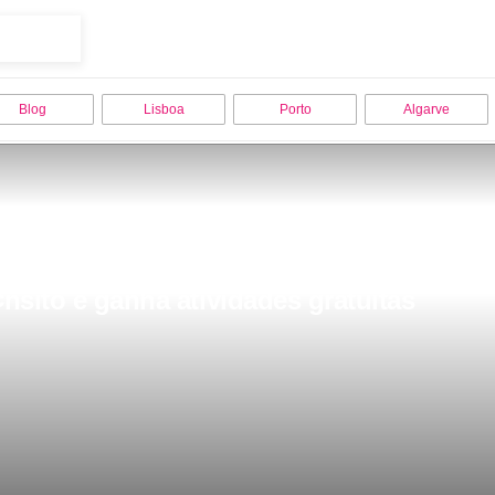
Blog
Lisboa
Porto
Algarve
nsito e ganha atividades gratuitas