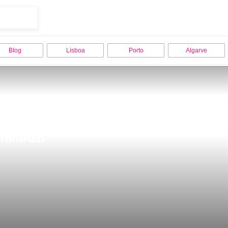
Blog
Lisboa
Porto
Algarve
ortimÃ£o