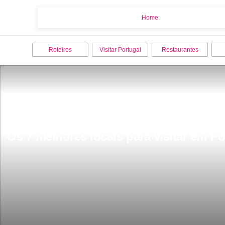
Home
Home
Roteiros
Visitar Portugal
Restaurantes
Os 7 melhores locais para visitar em P