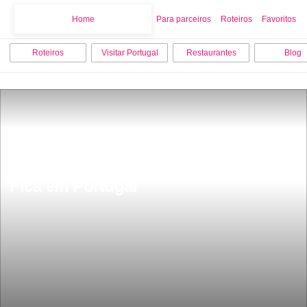
Home
Home
Para parceiros
Roteiros
Favoritos
Roteiros
Visitar Portugal
Restaurantes
Blog
A Maior Praia da Europa tem 45 km 
Fica em Portugal