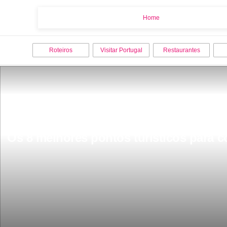
Home
Home
Roteiros
Visitar Portugal
Restaurantes
Os 8 melhores pontos turisticos para co