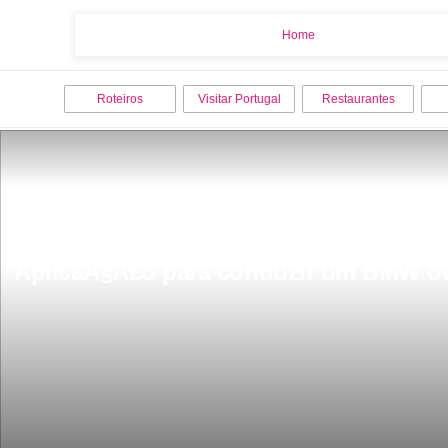
Home
Home
Roteiros
Visitar Portugal
Restaurantes
AplicaÃ§Ã£o para conduzir um BMW ou