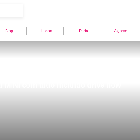
Blog
Lisboa
Porto
Algarve
 MINI com tudo incluido drive now