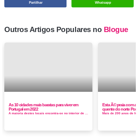
Partilhar
Whatsapp
Outros Artigos Populares no
Blogue
As 10 cidades mais baratas para viver em
Esta Ã© praia com a
Portugal em 2022
quente do norte Port
A maioria destes locais encontra-se no interior de Portugal, mas há também opções no litoral. Mas sejamos honestos: n&at...