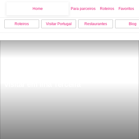
Home
Home
Para parceiros
Roteiros
Favoritos
Roteiros
Visitar Portugal
Restaurantes
Blog
Os 10 melhores sitios para ver e 
visitar em Ilha Terceira