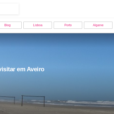
Blog
Lisboa
Porto
Algarve
isitar em Aveiro