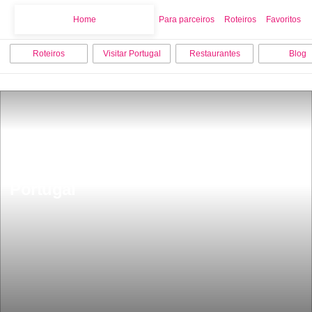
Home
Home
Para parceiros
Roteiros
Favoritos
Roteiros
Visitar Portugal
Restaurantes
Blog
Que nacionalidades gastam mais em 
Portugal