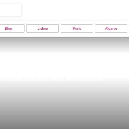
Blog
Lisboa
Porto
Algarve
pessoas faÃ§am bem as rotundas