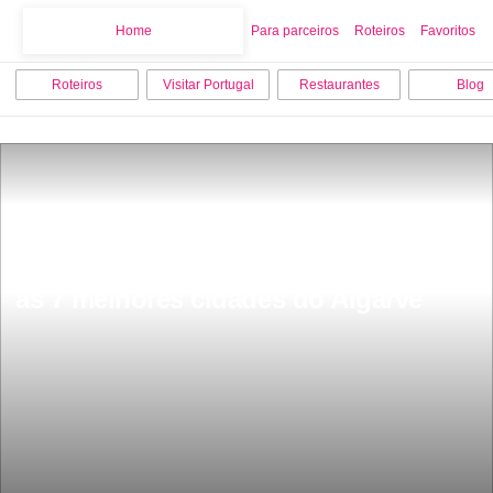
Home
Home
Para parceiros
Roteiros
Favoritos
Roteiros
Visitar Portugal
Restaurantes
Blog
as 7 melhores cidades do Algarve