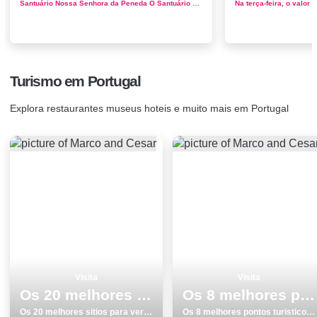
Santuário Nossa Senhora da Peneda O Santuário de Nossa Senhora da Peneda, em Arcos de Valdevez, na freguesia de Gavieira, a caminho da ...
Turismo em Portugal
Explora restaurantes museus hoteis e muito mais em Portugal
Visita
Visita
Os 20 melhores sitios para ver e visitar em Praias
Os 8 melhores pontos turisticos para conhecer e visitar em Vila do Conde
Os 20 melhores sitios para ver e visitar em Praias
Os 8 melhores pontos turisticos para conhecer e visitar em Vila do Conde