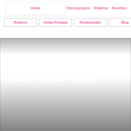
Home
Home
Para parceiros
Roteiros
Favoritos
Roteiros
Visitar Portugal
Restaurantes
Blog
Fica a 2 horas do Porto tem apenas 
150 habitantes Ã© a aldeia mais 
bonita do norte de Portugal