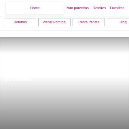
Home
Home
Para parceiros
Roteiros
Favoritos
Roteiros
Visitar Portugal
Restaurantes
Blog
A maior abÃ³bora de Portugal pesa 
730 kg e dÃ¡ para alimentar 3000 
pessoas