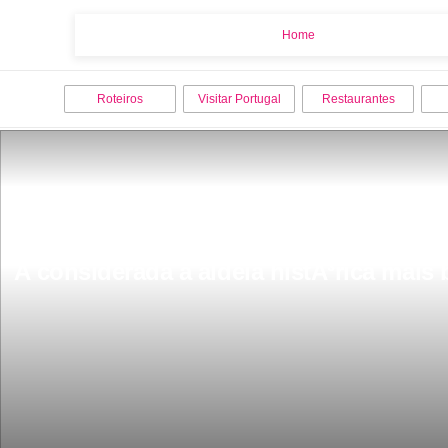
Home
Home
Roteiros
Visitar Portugal
Restaurantes
Ã considerada a aldeia histÃ³rica mais