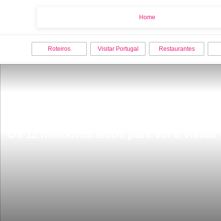
Home
Home
Roteiros
Visitar Portugal
Restaurantes
Os 12 melhores sitios para ver e visita