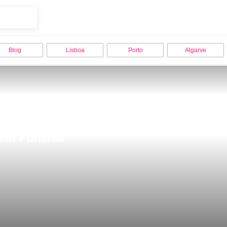
Blog
Lisboa
Porto
Algarve
r em Funchal