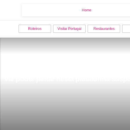
Home
Home
Roteiros
Visitar Portugal
Restaurantes
Vai poder jantar nesta plataforma susp