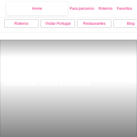
Home
Home
Para parceiros
Roteiros
Favoritos
Roteiros
Visitar Portugal
Restaurantes
Blog
A praia portuguesa que os javalis 
tambÃ©m vÃ£o a banhos