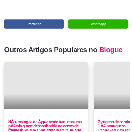
Partilhar
Whatsapp
Outros Artigos Populares no
Blogue
HÃ¡ uma lagoa de Ã¡gua verde turquesa uma
7 viagens de comboi
pÃ©rola quase desconhecida no centro de
1 Ã© portuguesa
Portugal
A lagoa de Maiorca é uma antiga pedreira, no centro de Portugal, no concelho da Figueira da Foz. A água é azul-esverdeada e parec...