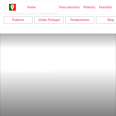
Home
Home
Para parceiros
Roteiros
Favoritos
Roteiros
Visitar Portugal
Restaurantes
Blog
O que visitar em Viana do Castelo  os 
7 melhores locais