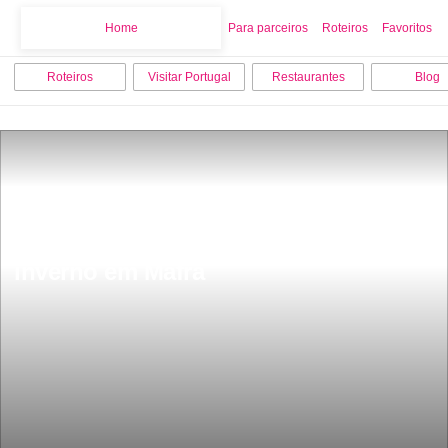
Home
Home
Para parceiros
Roteiros
Favoritos
Roteiros
Visitar Portugal
Restaurantes
Blog
As 15 melhores coisas para fazer no 
inverno em Mafra