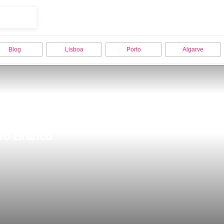
Blog
Lisboa
Porto
Algarve
elo Branco