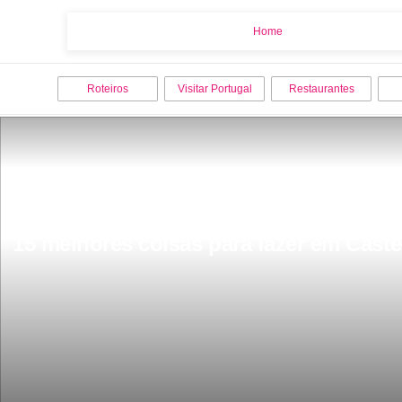
Home
Home
Roteiros
Visitar Portugal
Restaurantes
15 melhores coisas para fazer em Cast