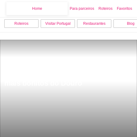
Home
Home
Para parceiros
Roteiros
Favoritos
Roteiros
Visitar Portugal
Restaurantes
Blog
FalÃ©sias com mais de 150 metros de 
altura este Ã© um dos miradouros 
mais bonitos do Douro