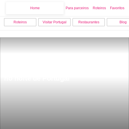
Home
Home
Para parceiros
Roteiros
Favoritos
Roteiros
Visitar Portugal
Restaurantes
Blog
Esta Ã© a aldeia mais pequena fica 
no norte de Portugal