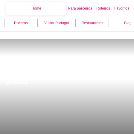
Home
Home
Para parceiros
Roteiros
Favoritos
Roteiros
Visitar Portugal
Restaurantes
Blog
15 melhores coisas para fazer em 
Queluz