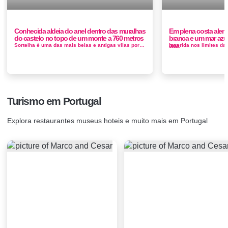
Conhecida aldeia do anel dentro das muralhas
Em plena costa alent
do castelo no topo de um monte a 760 metros
branca e um mar azu
aca
Sortelha é uma das mais belas e antigas vilas portuguesas, tendo mantido a sua fisionomia urbana e arquitectónica inalterada desde o ren...
Turismo em Portugal
Explora restaurantes museus hoteis e muito mais em Portugal