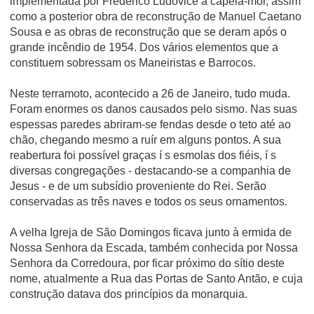
implementada por Frederico Ludovice à capela-mor, assim
como a posterior obra de reconstrução de Manuel Caetano
Sousa e as obras de reconstrução que se deram após o
grande incêndio de 1954. Dos vários elementos que a
constituem sobressam os Maneiristas e Barrocos.
Neste terramoto, acontecido a 26 de Janeiro, tudo muda.
Foram enormes os danos causados pelo sismo. Nas suas
espessas paredes abriram-se fendas desde o teto até ao
chão, chegando mesmo a ruí­r em alguns pontos. A sua
reabertura foi possí­vel graças í s esmolas dos fiéis, í s
diversas congregações - destacando-se a companhia de
Jesus - e de um subsí­dio proveniente do Rei. Serão
conservadas as três naves e todos os seus ornamentos.
A velha Igreja de São Domingos ficava junto à ermida de
Nossa Senhora da Escada, também conhecida por Nossa
Senhora da Corredoura, por ficar próximo do sí­tio deste
nome, atualmente a Rua das Portas de Santo Antão, e cuja
construção datava dos princí­pios da monarquia.