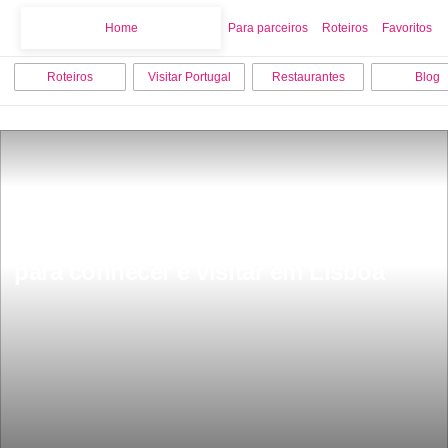
Home
Home
Para parceiros
Roteiros
Favoritos
Roteiros
Visitar Portugal
Restaurantes
Blog
Os 18 melhores pontos turisticos 
para conhecer e visitar em Lisboa