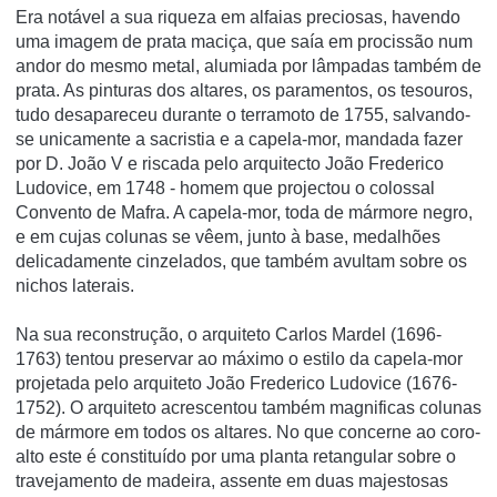
Era notável a sua riqueza em alfaias preciosas, havendo
uma imagem de prata maciça, que saí­a em procissão num
andor do mesmo metal, alumiada por lâmpadas também de
prata. As pinturas dos altares, os paramentos, os tesouros,
tudo desapareceu durante o terramoto de 1755, salvando-
se unicamente a sacristia e a capela-mor, mandada fazer
por D. João V e riscada pelo arquitecto João Frederico
Ludovice, em 1748 - homem que projectou o colossal
Convento de Mafra. A capela-mor, toda de mármore negro,
e em cujas colunas se vêem, junto à base, medalhões
delicadamente cinzelados, que também avultam sobre os
nichos laterais.
Na sua reconstrução, o arquiteto Carlos Mardel (1696-
1763) tentou preservar ao máximo o estilo da capela-mor
projetada pelo arquiteto João Frederico Ludovice (1676-
1752). O arquiteto acrescentou também magnificas colunas
de mármore em todos os altares. No que concerne ao coro-
alto este é constituí­do por uma planta retangular sobre o
travejamento de madeira, assente em duas majestosas