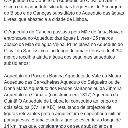
O Aqueduto do Caneiro ou Aqueduto do Olival do Santí­
ssimo é um aqueduto situado nas freguesias de Almargem
do Bispo e de Caneças subsidiário do Aqueduto das águas
Livres, que abastecia a cidade de Lisboa.
O Aqueduto do Caneiro passava pela Mãe de água Nova e
entroncava no Aqueduto das águas Livres 425 metros
abaixo da Mãe de água Velha. Principiava no Aqueduto do
Olival do Santí­ssimo e ao longo de uma extensão de 4294
metros recolhia ainda a água dos seguintes aquedutos
subsidiários:
Aqueduto do Poço da Bomba Aqueduto do Vale da Moura
Aqueduto das Carvalheiras Aqueduto do Salgueiro ou de
Dona Maria Aqueduto dos Frades Marianos ou da Zibreira
Aqueduto da Câmara (construí­do em 1817) Aqueduto da
Quintã O Aqueduto de Lisboa foi construído ao longo de
dois séculos (XVIII e XIX), resultando de projectos de
figuras relevantes para a arquitectura e engenharia militar
portuguesas. É uma estrutura que se estende ao longo de
14 km, mas que, considerando os seus subsidiários e