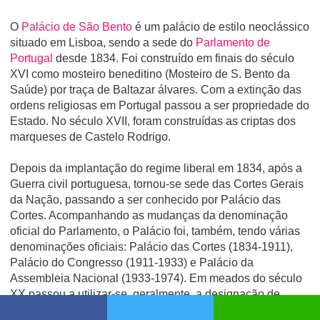
O
Palácio de São Bento
é um palácio de estilo neoclássico
situado em Lisboa, sendo a sede do
Parlamento de
Portugal
desde 1834. Foi construí­do em finais do século
XVI como mosteiro beneditino (Mosteiro de S. Bento da
Saúde) por traça de Baltazar álvares. Com a extinção das
ordens religiosas em Portugal passou a ser propriedade do
Estado. No século XVII, foram construí­das as criptas dos
marqueses de Castelo Rodrigo.
Depois da implantação do regime liberal em 1834, após a
Guerra civil portuguesa, tornou-se sede das Cortes Gerais
da Nação, passando a ser conhecido por Palácio das
Cortes. Acompanhando as mudanças da denominação
oficial do Parlamento, o Palácio foi, também, tendo várias
denominações oficiais: Palácio das Cortes (1834-1911),
Palácio do Congresso (1911-1933) e Palácio da
Assembleia Nacional (1933-1974). Em meados do século
XX passou a utilizar-se, geralmente, a designação de
Palácio de S. Bento em memória do antigo Convento. Essa