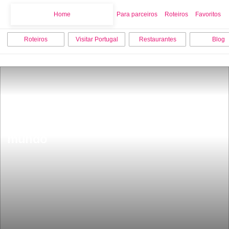
Home
Home
Para parceiros
Roteiros
Favoritos
Roteiros
Visitar Portugal
Restaurantes
Blog
Fica em Portugal uma das cidades 
com o transporte mais incomum do 
mundo