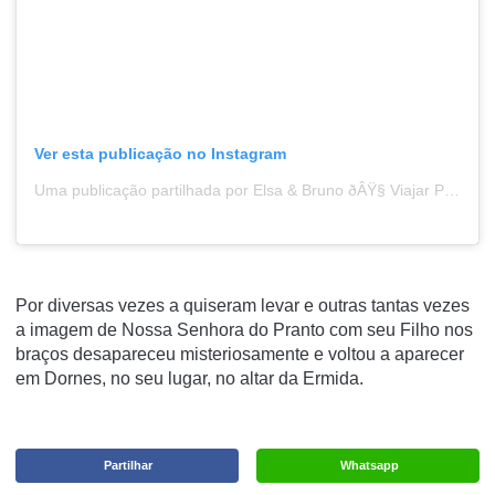
Ver esta publicação no Instagram
Uma publicação partilhada por Elsa & Bruno ðÂŸ§­ Viajar Portugal (@para_o_infinito_e_mais_alem)
Por diversas vezes a quiseram levar e outras tantas vezes
a imagem de Nossa Senhora do Pranto com seu Filho nos
braços desapareceu misteriosamente e voltou a aparecer
em Dornes, no seu lugar, no altar da Ermida.
Partilhar
Whatsapp