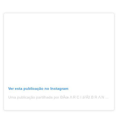
Ver esta publicação no Instagram
Uma publicação partilhada por ÐÂœ Λ R C Ι â²Âž B R Λ N C â²Âž (@m_b_photographer94)