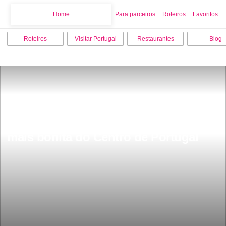
Home
Home
Para parceiros
Roteiros
Favoritos
Roteiros
Visitar Portugal
Restaurantes
Blog
Tem apenas 594 habitantes aldeia 
mais bonita do Centro de Portugal