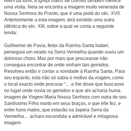
Além da torre, a igreja matriz de Dornes também merece
uma visita. Nela se encontra a imagem muito venerada de
Nossa Senhora do Pranto, que é uma
pietà
do séc. XVII.
Anteriormente a esta imagem, terá existido uma outra
idêntica do séc. XIII, sobre a qual se conta a seguinte
lenda:
Guilherme de Pavia, feitor da Rainha Santa Isabel,
perseguia um veado na Serra Vermelha quando ouviu um
doloroso choro. Mas por mais que procurasse não
conseguia encontrar de onde vinham tais gemidos.
Resolveu então ir contar a novidade à Rainha Santa. Para
seu espanto, esta não só sabia o motivo da viagem, como
o local exacto onde procurar “… e lhe disse que buscasse
no lugar onde ouvia os gemidos e que ahi acharia huma
imagem de Virgem Maria Nossa Senhora com outra de seu
Santíssimo Filho morto em seus braços, o que elle fez, e
entre huns matos, que estavão na áspera Serra da
Vermelha… achara escondida a admirável e milagrosa
imagem