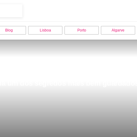
Blog
Lisboa
Porto
Algarve
uzia um dos segredos mais bem guardados