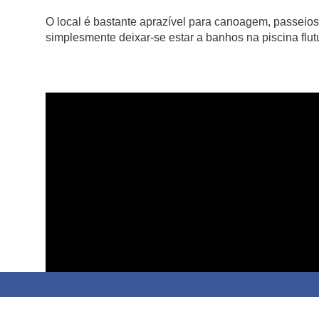
O local é bastante aprazível para canoagem, passeios
simplesmente deixar-se estar a banhos na piscina flu