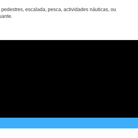
 pedestres, escalada, pesca, actividades náuticas, ou
tuante.