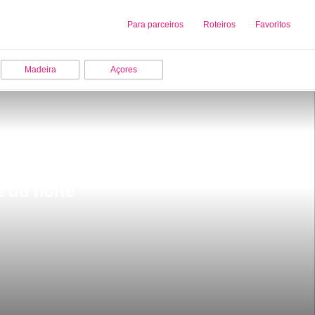
Sobre nós
Para parceiros
Adicionar uma Empresa
Roteiros
Favoritos
Madeira
Açores
 do norte