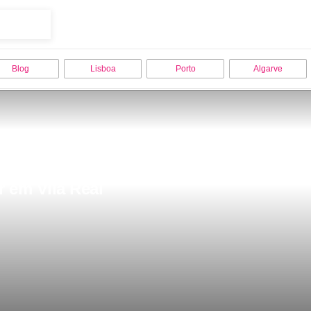
Blog
Lisboa
Porto
Algarve
r em Vila Real