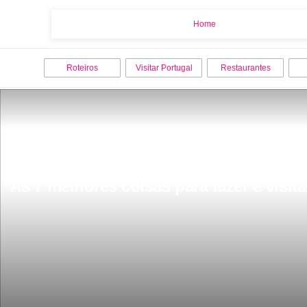
Home
Home
Roteiros
Visitar Portugal
Restaurantes
As 7 melhores coisas para fazer e visita