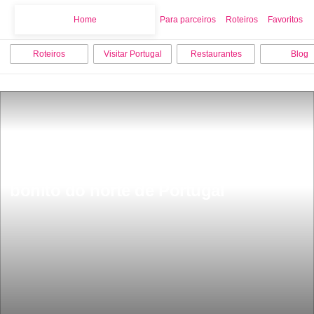
Home
Home
Para parceiros
Roteiros
Favoritos
Roteiros
Visitar Portugal
Restaurantes
Blog
Fica a 30 minutos de Braga tem mais 
de 300 anos Ã© o santuÃ¡rio mais 
bonito do norte de Portugal