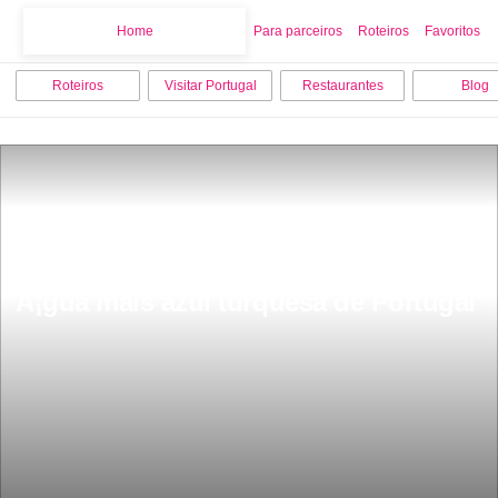
Home
Home
Para parceiros
Roteiros
Favoritos
Roteiros
Visitar Portugal
Restaurantes
Blog
Fica a 50 km de Lisboa a praia com 
Ã¡gua mais azul turquesa de Portugal