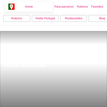
Home
Home
Para parceiros
Roteiros
Favoritos
Roteiros
Visitar Portugal
Restaurantes
Blog
As 12 melhores coisas para fazer e 
visitar em Ãvora