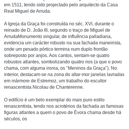
em 1511, tendo sido projectado pelo arquitecto da Casa
Real Miguel de Arruda.
A Igreja da Graça foi construída no séc. XVI, durante o
reinado de D. João III, segundo o traço de Miguel de
ArrudaMonumento singular, de influência palladiana,
evidencia um carácter robusto na sua fachada maneirista,
onde um pesado pórtico termina num duplo frontão
sobreposto por anjos. Aos cantos, sentam-se quatro
robustos atlantes, sombolizando quatro rios (a que o povo
chama, com alguma ironia, os "Meninos da Graça"). No
interior, destacam-se na zona do altar-mor janelas lavradas
em mármore de Estremoz, um trabalho do escultor
renascentista Nicolau de Chanterenne.
O edifí­cio é um belo exemplar do mais puro estilo
renascentista, tendo nos acrotérios da fachada as famosas
figuras atlantes a quem o povo de Évora chama desde há
séculos, os