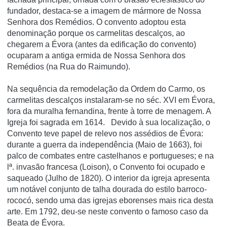
fundador, destaca-se a imagem de mármore de Nossa
Senhora dos Remédios. O convento adoptou esta
denominação porque os carmelitas descalços, ao
chegarem a Évora (antes da edificação do convento)
ocuparam a antiga ermida de Nossa Senhora dos
Remédios (na Rua do Raimundo).
Na sequência da remodelação da Ordem do Carmo, os
carmelitas descalços instalaram-se no séc. XVI em Évora,
fora da muralha fernandina, frente à torre de menagem. A
Igreja foi sagrada em 1614. Devido à sua localização, o
Convento teve papel de relevo nos assédios de Évora:
durante a guerra da independência (Maio de 1663), foi
palco de combates entre castelhanos e portugueses; e na
lª. invasão francesa (Loison), o Convento foi ocupado e
saqueado (Julho de 1820). O interior da igreja apresenta
um notável conjunto de talha dourada do estilo barroco-
rococó, sendo uma das igrejas eborenses mais rica desta
arte. Em 1792, deu-se neste convento o famoso caso da
Beata de Évora.