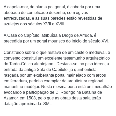
A capela-mor, de planta poligonal, é coberta por uma
abóbada de complicado desenho, com ogivas
entrecruzadas, e as suas paredes estão revestidas de
azulejos dos séculos XVII e XVIII.
A Casa do Capí­tulo, atribuí­da a Diogo de Arruda, é
precedida por um portal mourisco do iní­cio do século XVI.
Construído sobre o que restava de um castelo medieval, o
convento constitui um excelente testemunho arquitetónico
do Tardo-Gótico alentejano. Destaca-se, no piso térreo, a
entrada da antiga Sala do Capítulo, já quinhentista,
rasgada por um exuberante portal mainelado com arcos
em ferradura, perfeito exemplar da arquitetura regional
manuelino-mudéjar. Nesta mesma porta está um medalhão
evocando a participação de D. Rodrigo na Batalha de
Azamor, em 1508, pelo que as obras desta sala terão
datação aproximada. SML