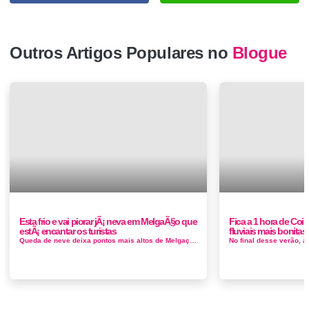
Outros Artigos Populares no
Blogue
Esta frio e vai piorar jÃ¡ neva em MelgaÃ§o que
Fica a 1 hora de Coi
estÃ¡ encantar os turistas
fluviais mais bonitas
Queda de neve deixa pontos mais altos de Melgaço pintados de branco situada a cerca de 1.000 metros de altitude, no concelho de Melga&cced...