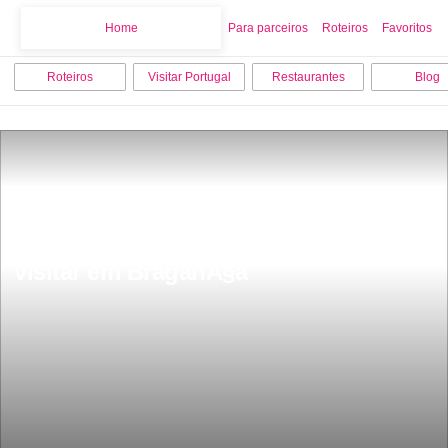
Home
Home
Para parceiros
Roteiros
Favoritos
Roteiros
Visitar Portugal
Restaurantes
Blog
Os 8 melhores pontos turisticos para 
visitar em BraganÃ§a