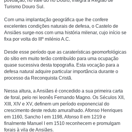
povoação, no vale do rio Douro, integra a Região de
Turismo Douro Sul.
Com uma implantação geográfica que lhe confere
excelentes condições naturais de defesa, o Castelo de
Ansiães surge-nos com uma história milenar, cujo início se
fixa por volta do IIIº milénio A.C.
Desde esse período que as caraterísticas geomorfológicas
do sítio em muito terão contribuído para uma ocupação
quase sucessiva desta topografia. Esta vocação para a
defesa natural adquire particular importância durante o
processo da Reconquista Cristã.
Nessa altura, a Ansiães é concedido a sua primeira carta
de foral, pelo rei leonês Fernando Magno. Os Séculos XII,
XIII, XIV e XV, definem um período exponencial do
crescimento deste reduto amuralhado. Afonso Henriques
em 1160, Sancho I em 1198, Afonso II em 1219 e
finalmente Manuel I em 1510 reconhecem e promulgam
forais à vila de Ansiães.