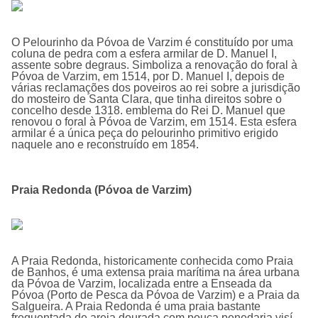
O
Pelourinho da Póvoa de Varzim
é constituí­do por uma
coluna de pedra com a esfera armilar de D. Manuel I,
assente sobre degraus. Simboliza a renovação do foral à
Póvoa de Varzim, em 1514, por D. Manuel I, depois de
várias reclamações dos poveiros ao rei sobre a jurisdição
do mosteiro de Santa Clara, que tinha direitos sobre o
concelho desde 1318. emblema do Rei D. Manuel que
renovou o foral à Póvoa de Varzim, em 1514. Esta esfera
armilar é a única peça do pelourinho primitivo erigido
naquele ano e reconstruído em 1854.
Praia Redonda (Póvoa de Varzim)
A Praia Redonda, historicamente conhecida como Praia
de Banhos, é uma extensa praia marí­tima na área urbana
da Póvoa de Varzim, localizada entre a Enseada da
Póvoa (Porto de Pesca da Póvoa de Varzim) e a Praia da
Salgueira. A Praia Redonda é uma praia bastante
frequentada de areia dourada com pouca penedaria visí­