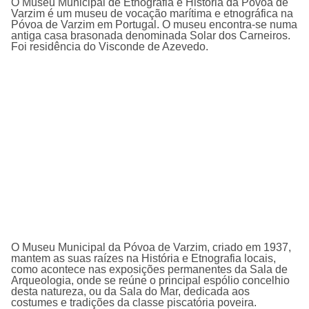
O Museu Municipal de Etnografia e História da Póvoa de
Varzim é um museu de vocação marí­tima e etnográfica na
Póvoa de Varzim em Portugal. O museu encontra-se numa
antiga casa brasonada denominada Solar dos Carneiros.
Foi residência do Visconde de Azevedo.
O
Museu Municipal da Póvoa de Varzim
, criado em 1937,
mantem as suas raízes na História e Etnografia locais,
como acontece nas exposições permanentes da Sala de
Arqueologia, onde se reúne o principal espólio concelhio
desta natureza, ou da Sala do Mar, dedicada aos
costumes e tradições da classe piscatória poveira.