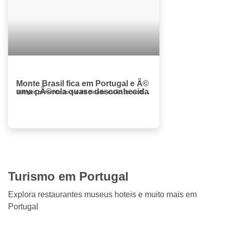
Monte Brasil fica em Portugal e Ã©
uma pÃ©rola quase desconhecida
Sempre presente ao sul da cidade estão os vestígios de um cone criado após a antiga erupção do vulcão Guilhe...
Turismo em Portugal
Explora restaurantes museus hoteis e muito mais em
Portugal