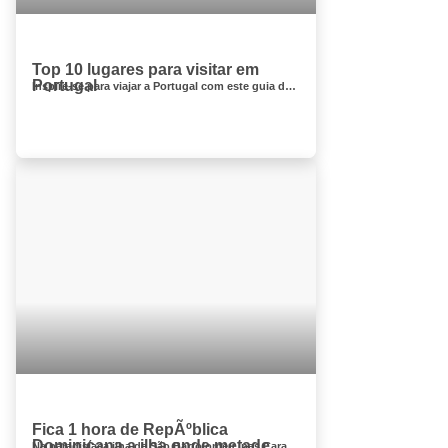
Top 10 lugares para visitar em
Portugal
Inspire-se para viajar a Portugal com este guia de alto nível Escondido no canto mais sudoeste do continente, Portugal é um...
Fica 1 hora de RepÃºblica
Dominicana a ilha onde metade
Na paradisíaca ilha de São Bartolomeu, nas Caraíbas, quase metade da população é portuguesa. Mas como chegar...