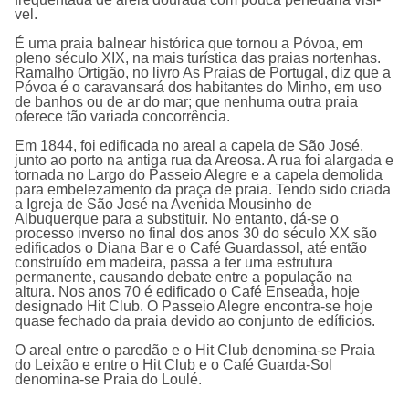
vel.
É uma praia balnear histórica que tornou a Póvoa, em
pleno século XIX, na mais turí­stica das praias nortenhas.
Ramalho Ortigão, no livro As Praias de Portugal, diz que a
Póvoa é o caravansará dos habitantes do Minho, em uso
de banhos ou de ar do mar; que nenhuma outra praia
oferece tão variada concorrência.
Em 1844, foi edificada no areal a capela de São José,
junto ao porto na antiga rua da Areosa. A rua foi alargada e
tornada no Largo do Passeio Alegre e a capela demolida
para embelezamento da praça de praia. Tendo sido criada
a Igreja de São José na Avenida Mousinho de
Albuquerque para a substituir. No entanto, dá-se o
processo inverso no final dos anos 30 do século XX são
edificados o Diana Bar e o Café Guardassol, até então
construí­do em madeira, passa a ter uma estrutura
permanente, causando debate entre a população na
altura. Nos anos 70 é edificado o Café Enseada, hoje
designado Hit Club. O Passeio Alegre encontra-se hoje
quase fechado da praia devido ao conjunto de edí­ficios.
O areal entre o paredão e o Hit Club denomina-se Praia
do Leixão e entre o Hit Club e o Café Guarda-Sol
denomina-se Praia do Loulé.