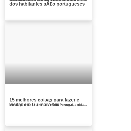
dos habitantes sÃ£o portugueses
15 melhores coisas para fazer e
visitar em GuimarÃ£es
No berço e lar do primeiro rei de Portugal, a cidade de Guimarães é o berço de Portugal. O centro histórico e ...