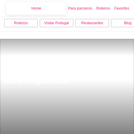
Home
Home
Para parceiros
Roteiros
Favoritos
Roteiros
Visitar Portugal
Restaurantes
Blog
Fica em Portugal um dos rios mais 
bonitos do mundo Ã© conhecido 
como DragÃ£o Azul