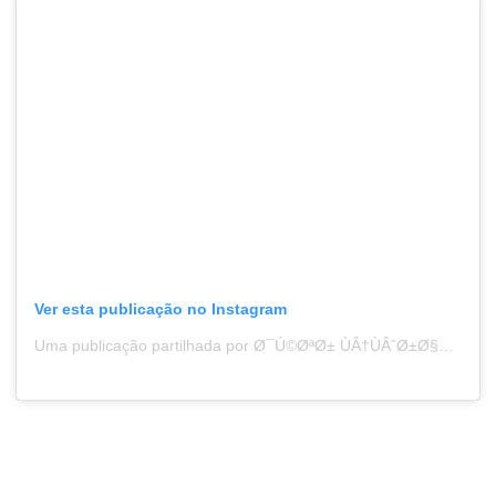
Ver esta publicação no Instagram
Uma publicação partilhada por Ø¯Ú©ØªØ± ÙÂ†ÙÂˆØ±Ø§ÙÂ„Ø¯ÛÂŒÙÂ† Ù¾ÛÂŒØ±ÙÂ…ÙÂˆÙÂ”Ø°ÙÂ† (@dr_pirmoazen)