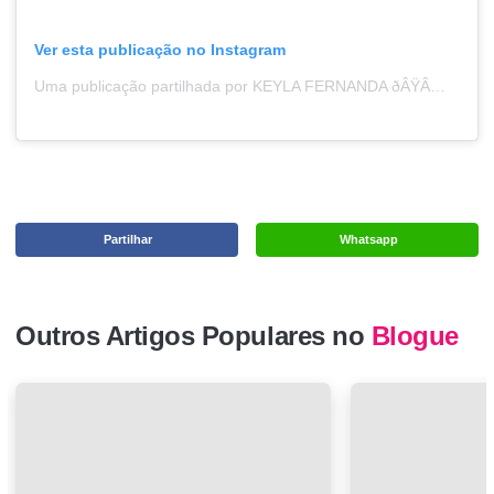
Ver esta publicação no Instagram
Uma publicação partilhada por KEYLA FERNANDA ðÂŸÂ™ÂŒâÂœÂˆï¸ÂðÂŸÂÂï¸ÂâÂ¤ï¸Â (@keyla1991correa)
Partilhar
Whatsapp
Outros Artigos Populares no
Blogue