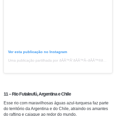
Ver esta publicação no Instagram
Uma publicação partilhada por ðÂÂ™ÂˆðÂÂ™Â–ðÂÂ™®ðÂÂ™¤ðÂÂ™§ ðÂÂ™Â‚ðÂÂ™Â‰ðÂÂ˜½ ðÂÂ™ÂðÂÂ™ÂžðÂÂ™«ðÂÂ™ÂšðÂÂ™§ðÂÂ™¤ ðÂŸÂ“² 14,8K ðÂŸÂŒÂ€ (@mayor_gnb_rivero)
11 – Rio Futaleufú, Argentina e Chile
Esse rio com maravilhosas águas azul-turquesa faz parte
do território da Argentina e do Chile, atraindo os amantes
do rafting e caiaque ao redor do mundo.