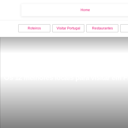
Home
Home
Roteiros
Visitar Portugal
Restaurantes
Os 12 melhores locais para visitar em F