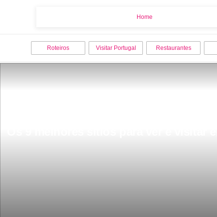
Home
Home
Roteiros
Visitar Portugal
Restaurantes
Os 9 melhores sitios para ver e visitar