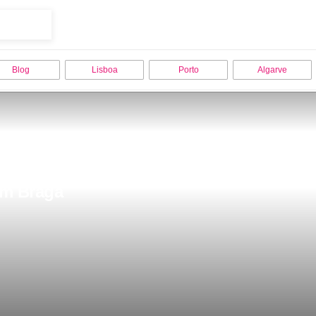
Blog
Lisboa
Porto
Algarve
 em Braga