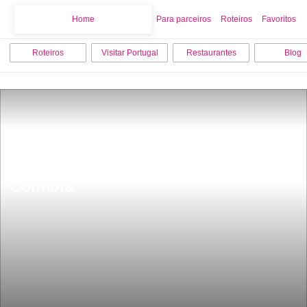
Home
Home
Para parceiros
Roteiros
Favoritos
Roteiros
Visitar Portugal
Restaurantes
Blog
Os 7 melhores lugares para visitar em 
Coimbra