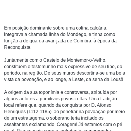
Em posição dominante sobre uma colina calcária,
integrava a chamada linha do Mondego, e tinha como
função a de guarda avançada de Coimbra, à época da
Reconquista.
Juntamente com o Castelo de Montemor-o-Velho,
constituem o testemunho mais expressivo de seu tipo, do
perí­odo, na região. De seus muros descortina-se uma bela
vista da povoação, e ao longe, a Leste, da serra da Lousã.
A origem da sua toponí­mia é controversa, atribuí­da por
alguns autores a primitivos povos celtas. Uma tradição
local refere que, quando da conquista por D. Afonso
Henriques (1112-1185), ao penetrar na povoação por meio
de um estratagema, o soberano teria incitado os
assaltantes exclamando: Coragem! Já estamos com o pé
nela!. Parece mais correto, entretanto, compreender