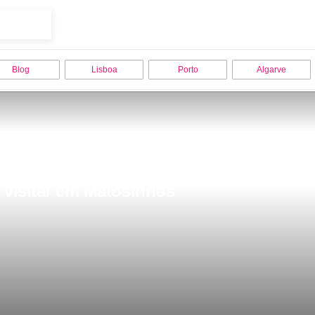
Blog
Lisboa
Porto
Algarve
e visitar em Matosinhos