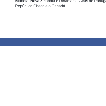
Islândia, Nova Zelândia e Dinamarca. Atrás de Portugal
República Checa e o Canadá.
Oito dos 10 países mais pacíficos são europeus; os EU
sem surpresas, os cinco países mais violentos e onde