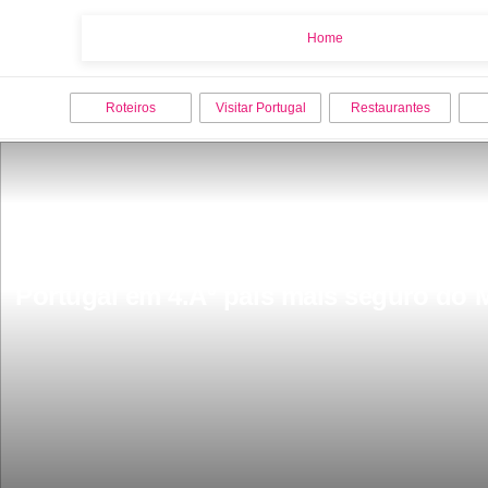
Home
Home
Roteiros
Visitar Portugal
Restaurantes
Portugal em 4.Âº pais mais seguro do