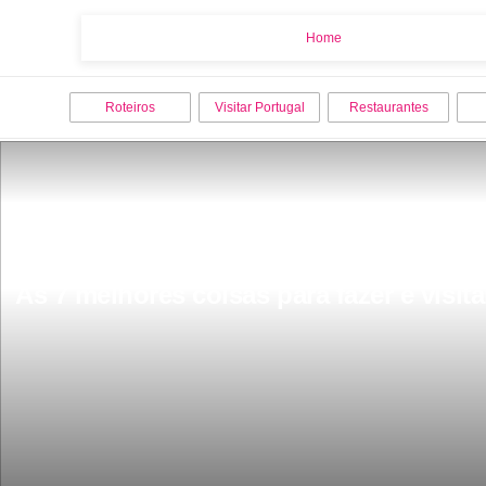
Home
Home
Roteiros
Visitar Portugal
Restaurantes
As 7 melhores coisas para fazer e visita