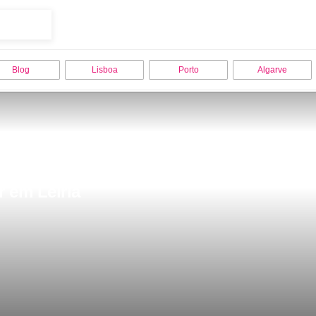
Blog
Lisboa
Porto
Algarve
r em Leiria